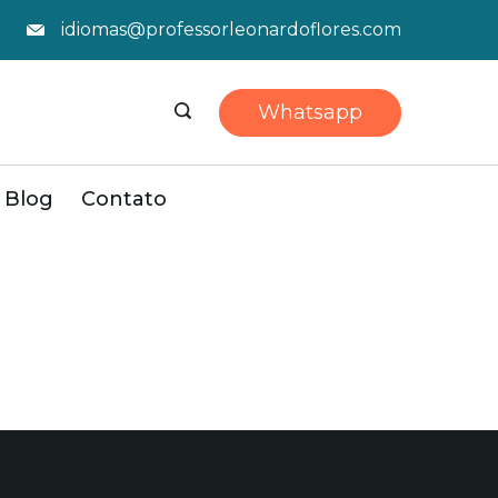
idiomas@professorleonardoflores.com
Whatsapp
Blog
Contato